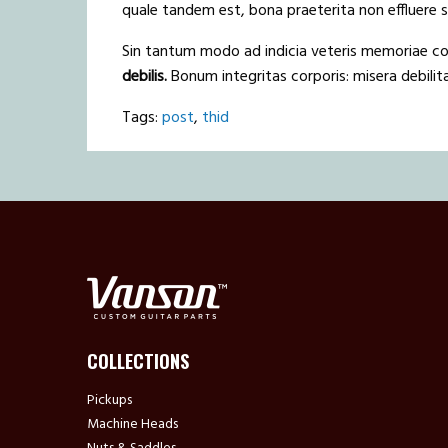
quale tandem est, bona praeterita non effluere 
Sin tantum modo ad indicia veteris memoriae c
debilis.
Bonum integritas corporis: misera debilita
Tags:
post
,
thid
COLLECTIONS
Pickups
Machine Heads