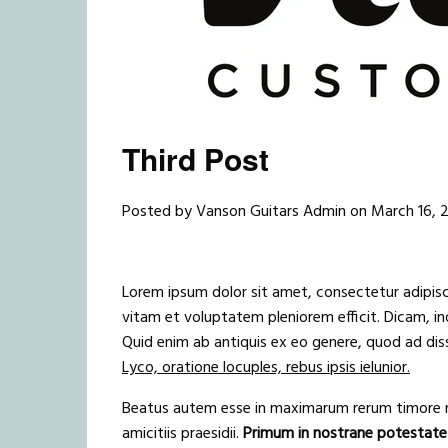
Third Post
Posted by Vanson Guitars Admin on
March 16, 
Lorem ipsum dolor sit amet, consectetur adipisci
vitam et voluptatem pleniorem efficit. Dicam, 
Quid enim ab antiquis ex eo genere, quod ad di
Lyco, oratione locuples, rebus ipsis ielunior.
Beatus autem esse in maximarum rerum timore
amicitiis praesidii.
Primum in nostrane potestate