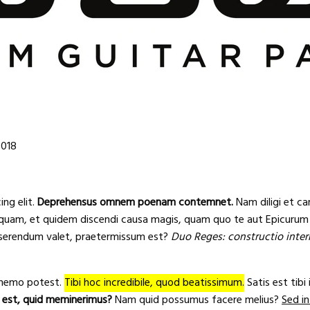
2018
ng elit.
Deprehensus omnem poenam contemnet.
Nam diligi et c
inquam, et quidem discendi causa magis, quam quo te aut Epicuru
sserendum valet, praetermissum est?
Duo Reges: constructio interr
 nemo potest.
Tibi hoc incredibile, quod beatissimum.
Satis est tibi 
 est, quid meminerimus?
Nam quid possumus facere melius?
Sed in