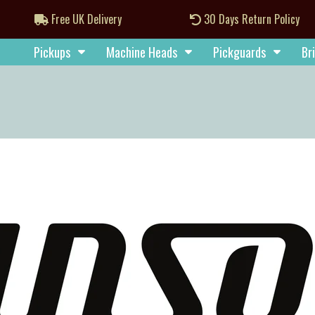
Free UK Delivery
30 Days Return Policy
Pickups
Machine Heads
Pickguards
Br