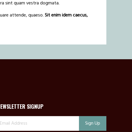
iora sint quam vestra dogmata.
Quare attende, quaeso.
Sit enim idem caecus,
NEWSLETTER SIGNUP